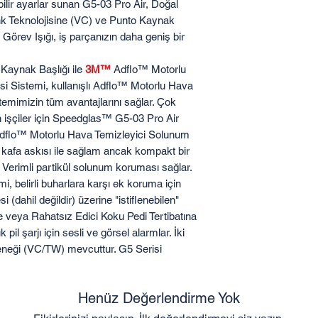
ebilir ayarlar sunan G5-03 Pro Air, Doğal
k Teknolojisine (VC) ve Punto Kaynak
 Görev Işığı, iş parçanızın daha geniş bir
aynak Başlığı ile
3M™
Adflo™ Motorlu
 Sistemi, kullanışlı Adflo™ Motorlu Hava
emimizin tüm avantajlarını sağlar. Çok
 işçiler için Speedglas™ G5-03 Pro Air
flo™ Motorlu Hava Temizleyici Solunum
 kafa askısı ile sağlam ancak kompakt bir
 Verimli partikül solunum koruması sağlar.
 belirli buharlara karşı ek koruma için
i (dahil değildir) üzerine "istiflenebilen"
ine veya Rahatsız Edici Koku Pedi Tertibatına
pil şarjı için sesli ve görsel alarmlar. İki
eneği (VC/TW) mevcuttur. G5 Serisi
Henüz Değerlendirme Yok