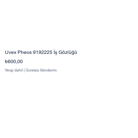
Uvex Pheos 9192225 İş Gözlüğü
Fiyat
₺600,00
Vergi dahil
|
Ücretsiz Gönderim
Hakkımızda
Kurumsal
Mesafeli Satış Sözleşmesi
İptal ve İade Koşulları
K.V.K
Blog
Havale Bildirim Formu