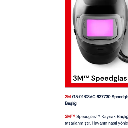
3M
G5-01/03VC 637730 Speedglas 
Başlığı
3M™
Speedglas™ Kaynak Başlığı,
tasarlanmıştır. Havanın nasıl yönlen