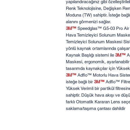
yapılandıracağınız gibi özelleştiril
Renk Teknolojisine, Değişken Ren
Moduna (TW) sahiptir. İsteğe bağlı
alanını görmenizi sağlar.
3M™
Speedglas™ G5-03 Pro Air K
Hava Temizleyici Solunum Maskesi
Temizleyici Solunum Maskesi Sist
yönlü kaynak ortamlarında çalışan
Kaynak Başlığı sistemi ile
3M™
Ad
Maskesi, ergonomik, ayarlanabilir
tasarımda kaynakçılar için Yüksek
3M™
Adflo™ Motorlu Hava Sistemi,
isteğe bağlı bir
3M™
Adflo™ Filtres
Yüksek Verimli bir partikül filtres
sahiptir. Düşük hava akışı ve düşük 
farklı Otomatik Kararan Lens seç
saklama/taşıma çantası dahildir