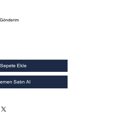
yat
 Gönderim
Sepete Ekle
emen Satın Al