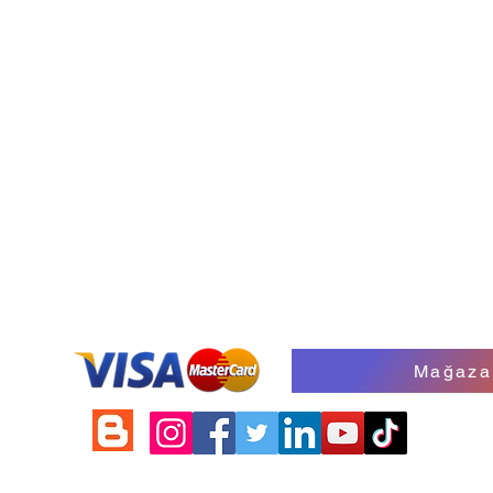
Hızlı Bakış
Mağaza
©2026 by Work Safety Store. Powered and secured by Onur G