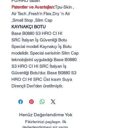
PU/HRO taban
Patentler ve Avantajları:
Tpu-Skin ,
Air Tech ,Fresh'n Flex,Dry 'n Air
,Smell Stop ,Slim Cap
KAYNAKÇI BOTU
Base B0880 S3 HRO CI HI
SRC İtalyan İş Güvenliği Botu
Special modeli Kaynakçı İş Botu
modelidir. Special serisinin Slim Cap
teknolojisini uyguladığı Base B0880
S3 HRO CI HI SRC İtalyan İş
Güvenliği Botu'dur. Base B0880 S3
HRO CI HI SRC Üst kısım Suya
Dirençli Deri'den üretilmiştir.
Henüz Değerlendirme Yok
Fikirlerinizi paylaşın. İlk
değerlendirmeyi siz yazın.