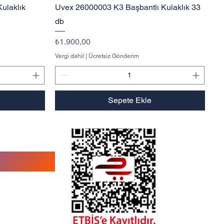
Hızlı Bakış
ulaklık
Uvex 26000003 K3 Başbantlı Kulaklık 33
db
Fiyat
₺1.900,00
Vergi dahil
|
Ücretsiz Gönderim
Sepete Ekle
roup