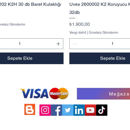
Hızlı Bakış
Hızlı Bakış
02 K2H 30 db Baret Kulaklığı
Uvex 2600002 K2 Koruyucu K
32db
Fiyat
₺1.900,00
retsiz Gönderim
Vergi dahil
|
Ücretsiz Gönderim
Sepete Ekle
Sepete Ekle
Mağaza
©2026 by Work Safety Store. Powered and secured by Onur G