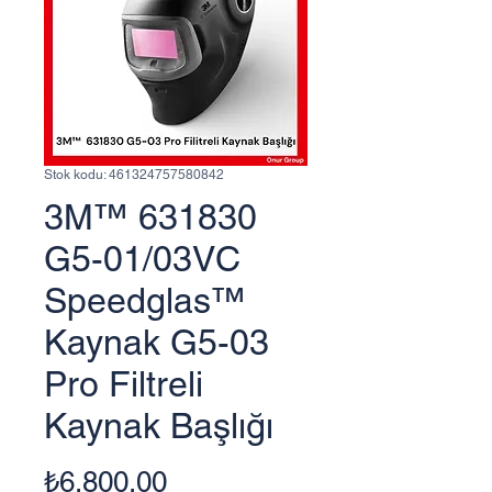
Stok kodu: 461324757580842
3M™ 631830
G5-01/03VC
Speedglas™
Kaynak G5-03
Pro Filtreli
Kaynak Başlığı
Fiyat
₺6.800,00