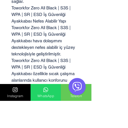
sağlar.
Toworkfor Zero All Black | S3S |
WPA | SR | ESD İş Güvenliği
Ayakkabısı Nefes Alabilir Yapı
Toworkfor Zero All Black | S3S |
WPA | SR | ESD İş Güvenliği
Ayakkabısı hava dolaşımını
destekleyen nefes alabilir iç yüzey
teknolojisiyle geliştirilmiştir.
Toworkfor Zero All Black | S3S |
WPA | SR | ESD İş Güvenliği
Ayakkabısı özellikle sıcak çalışma
alanlarında kullanıcı konforunu
artırmaktadır.
Toworkfor Zero All Black | S3S |
Instagram
WhatsApp
Telefon
WPA | SR | ESD İş Güvenliği
Ayakkabısı Koruyucu Burun Sistemi
Toworkfor Zero All Black | S3S |
WPA | SR | ESD İş Güvenliği
Ayakkabısı yüksek darbeye