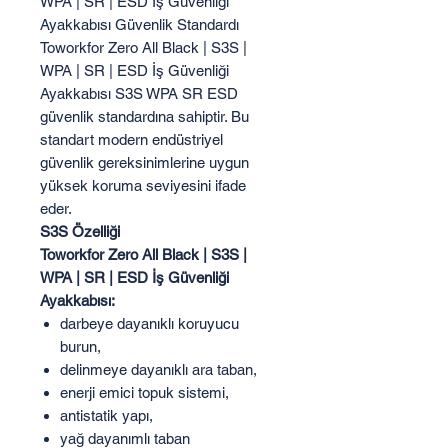
WPA | SR | ESD İş Güvenliği
Ayakkabısı Güvenlik Standardı
Toworkfor Zero All Black | S3S |
WPA | SR | ESD İş Güvenliği
Ayakkabısı S3S WPA SR ESD
güvenlik standardına sahiptir. Bu
standart modern endüstriyel
güvenlik gereksinimlerine uygun
yüksek koruma seviyesini ifade
eder.
S3S Özelliği
Toworkfor Zero All Black | S3S |
WPA | SR | ESD İş Güvenliği
Ayakkabısı:
darbeye dayanıklı koruyucu
burun,
delinmeye dayanıklı ara taban,
enerji emici topuk sistemi,
antistatik yapı,
yağ dayanımlı taban