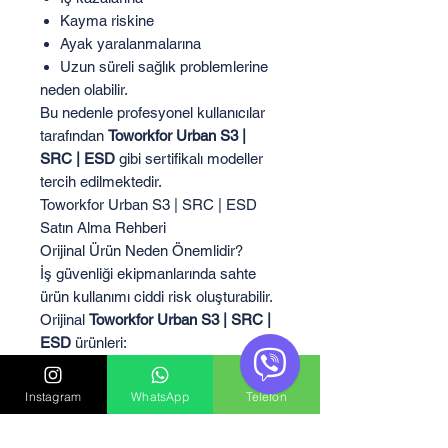
Kayma riskine
Ayak yaralanmalarına
Uzun süreli sağlık problemlerine
neden olabilir.
Bu nedenle profesyonel kullanıcılar
tarafından
Toworkfor Urban S3 |
SRC | ESD
gibi sertifikalı modeller
tercih edilmektedir.
Toworkfor Urban S3 | SRC | ESD
Satın Alma Rehberi
Orijinal Ürün Neden Önemlidir?
İş güvenliği ekipmanlarında sahte
ürün kullanımı ciddi risk oluşturabilir.
Orijinal
Toworkfor Urban S3 | SRC |
ESD
ürünleri:
Sertifikalıdır
Test edilmiştir
Instagram
WhatsApp
Telefon
Güvenlik standartlarına uygundur
Uzun ömürlüdür