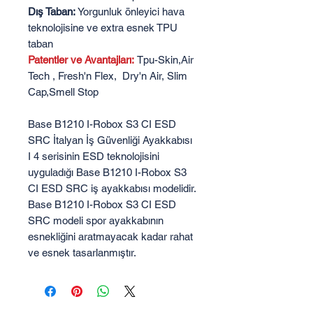
Dış Taban:
Yorgunluk önleyici hava
teknolojisine ve extra esnek TPU
taban
Patentler ve Avantajları:
Tpu-Skin,Air
Tech , Fresh'n Flex, Dry'n Air, Slim
Cap,Smell Stop
Base B1210 I-Robox S3 CI ESD
SRC İtalyan İş Güvenliği Ayakkabısı
I 4 serisinin ESD teknolojisini
uyguladığı Base B1210 I-Robox S3
CI ESD SRC iş ayakkabısı modelidir.
Base B1210 I-Robox S3 CI ESD
SRC modeli spor ayakkabının
esnekliğini aratmayacak kadar rahat
ve esnek tasarlanmıştır.