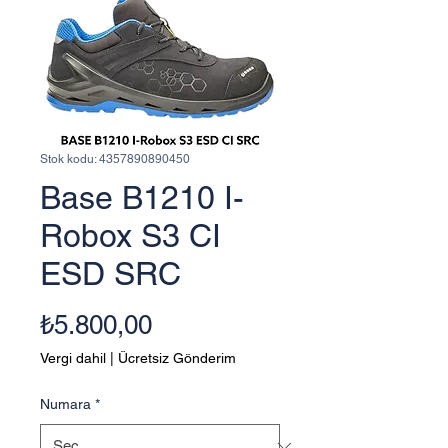
Stok kodu: 4357890890450
Base B1210 I-
Robox S3 CI
ESD SRC
Fiyat
₺5.800,00
Vergi dahil
|
Ücretsiz Gönderim
Numara
*