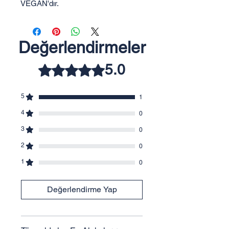
VEGAN'dır.
Değerlendirmeler
5.0
5 üzerinden 5 yıldız
5
1
4
0
3
0
2
0
1
0
Değerlendirme Yap