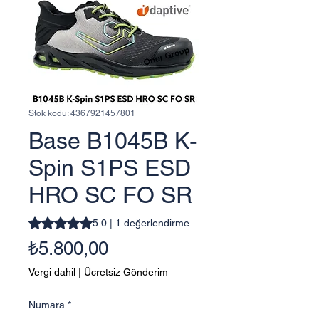
Stok kodu: 4367921457801
Base B1045B K-
Spin S1PS ESD
HRO SC FO SR
1 değerlendirmeye göre beş yıldız üzerinden hesaplanan
5.0 | 1 değerlendirme
Fiyat
₺5.800,00
Vergi dahil
|
Ücretsiz Gönderim
Numara
*