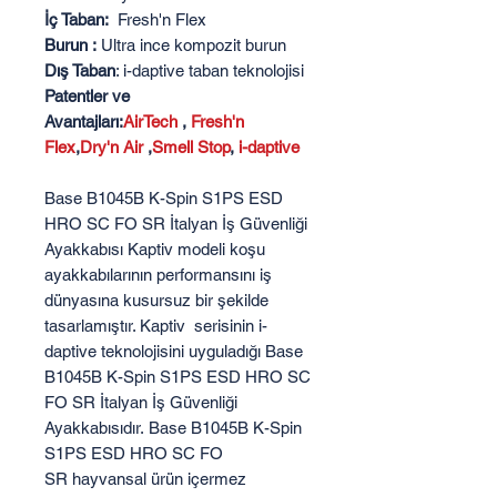
İç Taban:
Fresh'n Flex
Burun :
Ultra ince kompozit burun
Dış Taban
: i-daptive taban teknolojisi
Patentler ve
Avantajları:
AirTech
,
Fresh'n
Flex
,
Dry'n Air
,
Smell Stop
,
i-daptive
Base B1045B K-Spin S1PS ESD
HRO SC FO SR İtalyan İş Güvenliği
Ayakkabısı Kaptiv modeli koşu
ayakkabılarının performansını iş
dünyasına kusursuz bir şekilde
tasarlamıştır. Kaptiv serisinin i-
daptive teknolojisini uyguladığı Base
B1045B K-Spin S1PS ESD HRO SC
FO SR İtalyan İş Güvenliği
Ayakkabısıdır. Base B1045B K-Spin
S1PS ESD HRO SC FO
SR hayvansal ürün içermez