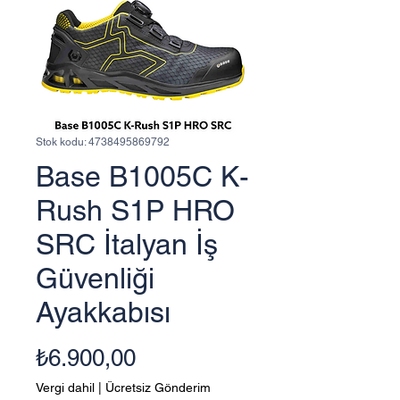
Stok kodu: 4738495869792
Base B1005C K-
Rush S1P HRO
SRC İtalyan İş
Güvenliği
Ayakkabısı
Fiyat
₺6.900,00
Vergi dahil
|
Ücretsiz Gönderim