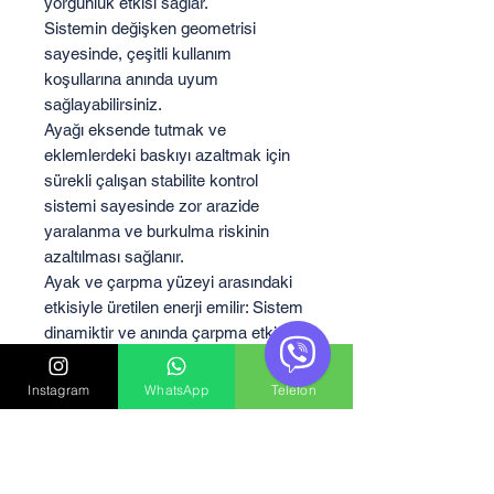
yorgunluk etkisi sağlar.
Sistemin değişken geometrisi
sayesinde, çeşitli kullanım
koşullarına anında uyum
sağlayabilirsiniz.
Ayağı eksende tutmak ve
eklemlerdeki baskıyı azaltmak için
sürekli çalışan stabilite kontrol
sistemi sayesinde zor arazide
yaralanma ve burkulma riskinin
azaltılması sağlanır.
Ayak ve çarpma yüzeyi arasındaki
etkisiyle üretilen enerji emilir: Sistem
dinamiktir ve anında çarpma etkinisi
azaltarak kullanıcının şok duygusunu
hissetmesini azaltır.
Instagram
WhatsApp
Telefon
Yüksek darbe enerjiyi dağıtır, vücudu
rahatlatır ve normal işlev ve yeteneği
anında geri yükler. Etkisi ne kadar
güçlü olursa, ayakkabınız o kadar