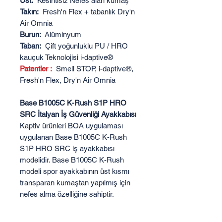
Üst:
Kesintisiz Nefes alan kumaş
Takın:
Fresh'n Flex + tabanlık Dry'n
Air Omnia
Burun:
Alüminyum
Taban:
Çift yoğunluklu PU / HRO
kauçuk Teknolojisi i-daptive®
Patentler :
Smell STOP, i-daptive®,
Fresh'n Flex, Dry'n Air Omnia
Base B1005C K-Rush S1P HRO
SRC İtalyan İş Güvenliği Ayakkabısı
Kaptiv ürünleri BOA uygulaması
uygulanan Base B1005C K-Rush
S1P HRO SRC iş ayakkabısı
modelidir. Base B1005C K-Rush
modeli spor ayakkabının üst kısmı
transparan kumaştan yapılmış için
nefes alma özelliğine sahiptir.