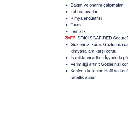
Bakım ve onarım çalışmaları
Laboratuvarlar
Kimya endüstrisi
Tarım
Temizlik
3M™
SF401SGAF-RED SecureFit 4
Gözlerinizi korur: Gözlerinizi d
kimyasallara karşı korur.
İş miktarını arttırır: İşyerinde g
Verimliliği artırır: Gözlerinizi k
Konforlu kullanım: Hafif ve konf
rahatlık sunar.