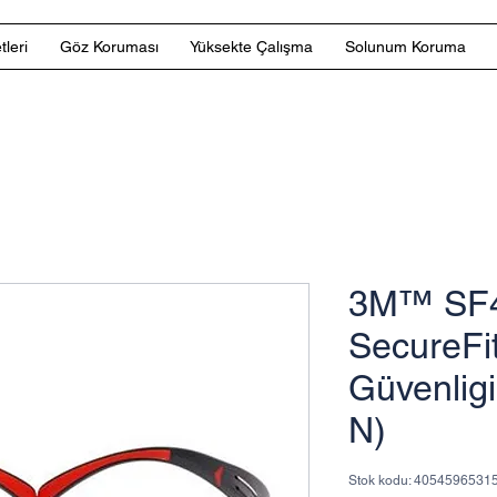
tleri
Göz Koruması
Yüksekte Çalışma
Solunum Koruma
3M™ SF
SecureFit
Güvenlig
N)
Stok kodu: 4054596531