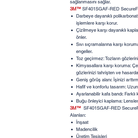
sağlanmasını sağlar.
3M™
SF401SGAF-RED SecureFit 4
Darbeye dayanıklı polikarbonat 
işlemlere karşı korur.
Çizilmeye karşı dayanıklı kapl
önler.
Sıvı sıçramalarına karşı koruma
engeller.
Toz geçirmez: Tozların gözlerin
Kimyasallara karşı koruma: Çeşi
gözlerinizi tahrişten ve hasarda
Geniş görüş alanı: İşinizi arttır
Hafif ve konforlu tasarım: Uzun
Ayarlanabilir kafa bandı: Farklı
Buğu önleyici kaplama: Lensler
3M™
SF401SGAF-RED SecureFit 
Alanları:
İnşaat
Madencilik
Üretim Tesisleri