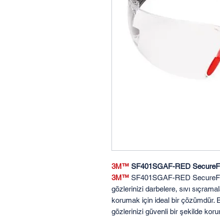
3M™
SF401SGAF-RED SecureFit 
3M™
SF401SGAF-RED SecureFit 4
gözlerinizi darbelere, sıvı sıçrama
korumak için ideal bir çözümdür. B
gözlerinizi güvenli bir şekilde koru