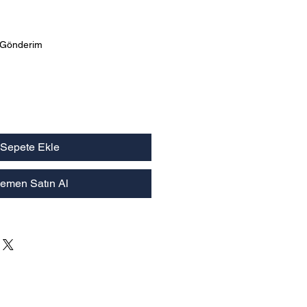
yat
 Gönderim
Sepete Ekle
emen Satın Al