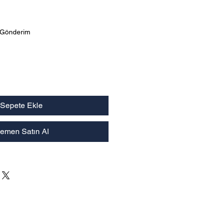
yat
 Gönderim
Sepete Ekle
emen Satın Al