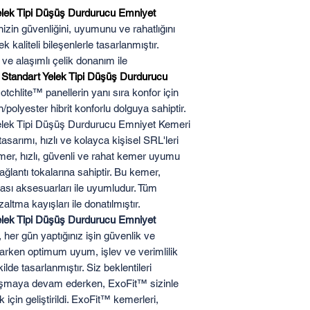
lek Tipi Düşüş Durdurucu Emniyet
nizin güvenliğini, uyumunu ve rahatlığını
 kaliteli bileşenlerle tasarlanmıştır.
e alaşımlı çelik donanım ile
Standart Yelek Tipi Düşüş Durdurucu
otchlite™ panellerin yanı sıra konfor için
/polyester hibrit konforlu dolguya sahiptir.
elek Tipi Düşüş Durdurucu Emniyet Kemeri
asarımı, hızlı ve kolayca kişisel SRL'leri
er, hızlı, güvenli ve rahat kemer uyumu
ağlantı tokalarına sahiptir. Bu kemer,
ası aksesuarları ile uyumludur. Tüm
ltma kayışları ile donatılmıştır.
lek Tipi Düşüş Durdurucu Emniyet
 her gün yaptığınız işin güvenlik ve
larken optimum uyum, işlev ve verimlilik
de tasarlanmıştır. Siz beklentileri
laşmaya devam ederken, ExoFit™ sizinle
için geliştirildi. ExoFit™ kemerleri,