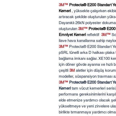
3M™
Protecta® E200 Standart Ye
Kemeri
, yüksekte çalışırken ekibi
artıracak şekilde oluşturulan yüksek
Dayanıklı 26kN polyester dokuma v
oluşturulan
3M™
Protecta® E200 
Emniyet Kemeri
reflektif
3M™
Sc
ilave hava kanallarına sahip naylon
3M™
Protecta® E200 Standart Y
pSRL tünelli arka D halkası plaka t
bağlama imkanı sağlar. XE100 kem
için döner gövde ayarına ve hızlı b
çeşitli
3M
aletler için düşüş korum
modeller, süspansiyon travması aza
3M™
Protecta® E200 Standart Ye
Kemeri
tam vücut kemerleri serisi,
performans gereksinimlerini karşı
elde etmenize yardımcı olacak şekil
yükseltmeye ve yeni zirvelere u
birlikte tırmanmaya yardımcı olmak 