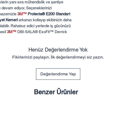
klerin yanı sıra mühendislik ve şantiye
 devam ediyor. Seçeneklerinizi
elpazemizle
3M™
Protecta® E200 Standart
iyet Kemeri
arkanızı kollayıp ekibinizin daha
bilir. Rahatsız edici yerlerde iş gücünüzü
nesil
3M™
DBI-SALA® ExoFit™ Derrick
Henüz Değerlendirme Yok
Fikirlerinizi paylaşın. İlk değerlendirmeyi siz yazın.
Değerlendirme Yap
Benzer Ürünler