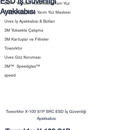
ESD İş Güvenliği
3M™ Yeniden Kullanılabilir Tam Yüz
Ayakkabısı
3M™ 6000 Serisi Yarım Yüz Maskesi
Uvex İş Ayakkabısı & Botları
3M Yüksekte Çalışma
3M Kartuşlar ve Filtreler
Toworkfor
Uvex Göz Koruması
3M™ Speedglas™
speed
Toworkfor X-100 S1P SRC ESD İş Güvenliği 
Ayakkabısı