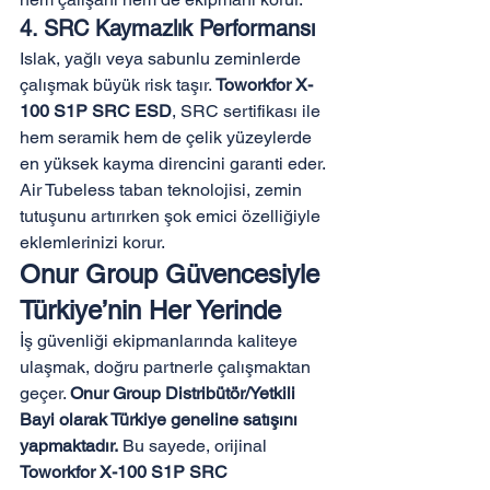
4. SRC Kaymazlık Performansı
Islak, yağlı veya sabunlu zeminlerde 
çalışmak büyük risk taşır. 
Toworkfor X-
100 S1P SRC ESD
, SRC sertifikası ile 
hem seramik hem de çelik yüzeylerde 
en yüksek kayma direncini garanti eder. 
Air Tubeless taban teknolojisi, zemin 
tutuşunu artırırken şok emici özelliğiyle 
eklemlerinizi korur.
Onur Group Güvencesiyle 
Türkiye’nin Her Yerinde
İş güvenliği ekipmanlarında kaliteye 
ulaşmak, doğru partnerle çalışmaktan 
geçer. 
Onur Group Distribütör/Yetkili 
Bayi olarak Türkiye geneline satışını 
yapmaktadır.
 Bu sayede, orijinal 
Toworkfor X-100 S1P SRC 