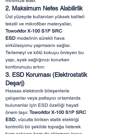
minimize eder.
2. Maksimum Nefes Alabilirlik
Üst yüzeyde kullanılan yüksek kaliteli 
tekstil ve mikrofiber materyaller, 
Toworkfor X-100 S1P SRC 
ESD
 modelinin sürekli hava 
sirkülasyonu yapmasını sağlar. 
Terlemeyi ve kötü kokuyu önleyen bu 
yapı, ayak sağlığınızı korurken 
konforunuzu artırır.
3. ESD Koruması (Elektrostatik 
Deşarj)
Hassas elektronik bileşenlerle 
çalışanlar veya patlayıcı ortamlarda 
bulunanlar için ESD özelliği hayati 
önem taşır. 
Toworkfor X-100 S1P SRC 
ESD
, vücutta biriken statik elektriği 
kontrollü bir şekilde toprağa ileterek 
hem çalışanı hem de ekipmanı korur.