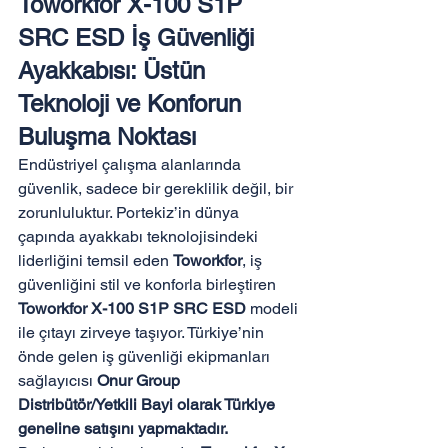
Toworkfor X-100 S1P 
SRC ESD İş Güvenliği 
Ayakkabısı: Üstün 
Teknoloji ve Konforun 
Buluşma Noktası
Endüstriyel çalışma alanlarında 
güvenlik, sadece bir gereklilik değil, bir 
zorunluluktur. Portekiz’in dünya 
çapında ayakkabı teknolojisindeki 
liderliğini temsil eden 
Toworkfor
, iş 
güvenliğini stil ve konforla birleştiren 
Toworkfor X-100 S1P SRC ESD
 modeli 
ile çıtayı zirveye taşıyor. Türkiye’nin 
önde gelen iş güvenliği ekipmanları 
sağlayıcısı 
Onur Group 
Distribütör/Yetkili Bayi olarak Türkiye 
geneline satışını yapmaktadır.