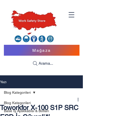
Mağaza
Arama...
Yazı
Blog Kategorileri
Blog Kategorileri
Toworkfor X-100 S1P SRC
Base İş Ayakkabısı & Botları