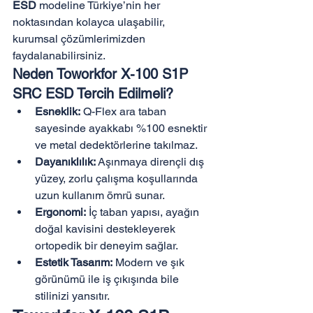
ESD
 modeline Türkiye’nin her 
noktasından kolayca ulaşabilir, 
kurumsal çözümlerimizden 
faydalanabilirsiniz.
Neden Toworkfor X-100 S1P 
SRC ESD Tercih Edilmeli?
Esneklik:
 Q-Flex ara taban 
sayesinde ayakkabı %100 esnektir 
ve metal dedektörlerine takılmaz.
Dayanıklılık:
 Aşınmaya dirençli dış 
yüzey, zorlu çalışma koşullarında 
uzun kullanım ömrü sunar.
Ergonomi:
 İç taban yapısı, ayağın 
doğal kavisini destekleyerek 
ortopedik bir deneyim sağlar.
Estetik Tasarım:
 Modern ve şık 
görünümü ile iş çıkışında bile 
stilinizi yansıtır.