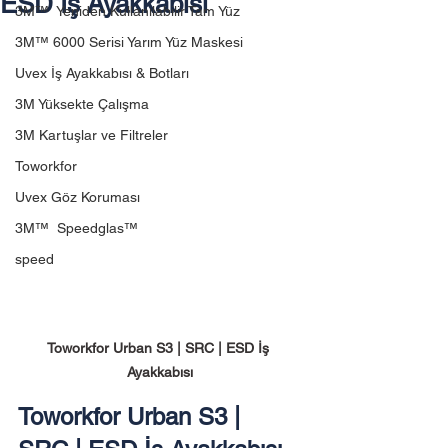
ESD İş Ayakkabısı
3M™ Yeniden Kullanılabilir Tam Yüz
3M™ 6000 Serisi Yarım Yüz Maskesi
Uvex İş Ayakkabısı & Botları
3M Yüksekte Çalışma
3M Kartuşlar ve Filtreler
Toworkfor
Uvex Göz Koruması
3M™ Speedglas™
speed
Toworkfor Urban S3 | SRC | ESD İş 
Ayakkabısı
Toworkfor Urban S3 | 