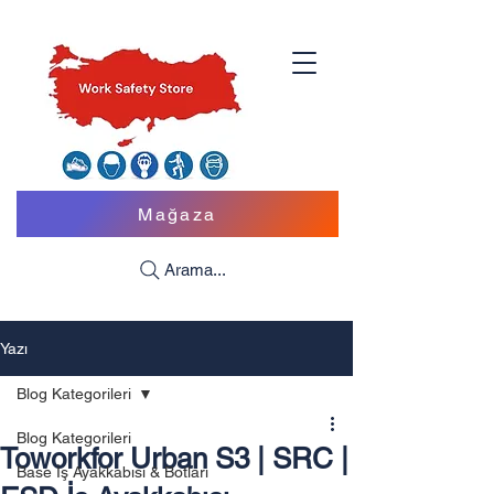
Mağaza
Arama...
Yazı
Blog Kategorileri
Blog Kategorileri
Toworkfor Urban S3 | SRC |
Base İş Ayakkabısı & Botları