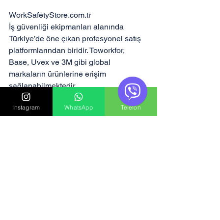
WorkSafetyStore.com.tr

İş güvenliği ekipmanları alanında 
Türkiye’de öne çıkan profesyonel satış 
platformlarından biridir. Toworkfor, 
Base, Uvex ve 3M gibi global 
markaların ürünlerine erişim 
sağlanabilmektedir.

Instagram
WhatsApp
Telefon
InternationalShipSupply.com

Denizcilik, tersane ve gemi ekipmanları 
alanında profesyonel ürün çözümleri 
sunan platformdur. İş güvenliği 
ekipmanları ve endüstriyel güvenlik 
ürünleri konusunda güçlü ürün 
portföyüne sahiptir.

Onur Group Distribütör/Yetkili Bayi 
Güvencesi
