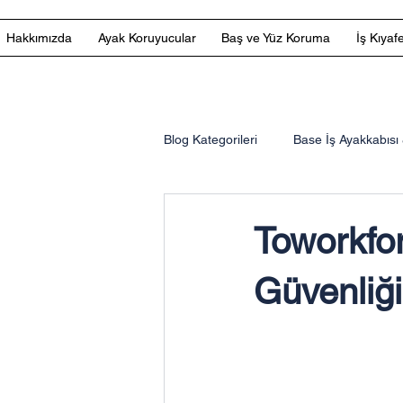
Hakkımızda
Ayak Koruyucular
Baş ve Yüz Koruma
İş Kıyafe
Blog Kategorileri
Base İş Ayakkabısı 
Uvex İş Ayakkabısı & Botları
3
Toworkfo
Güvenliği
3M™ Speedglas™
speed