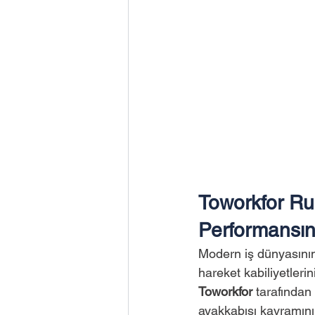
Toworkfor Ru
Performansı
Modern iş dünyasının
hareket kabiliyetlerin
Toworkfor
 tarafından
ayakkabısı kavramını 