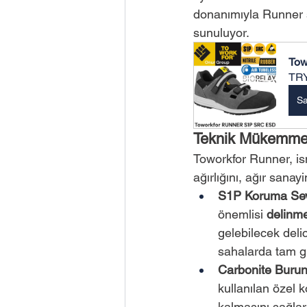
donanımıyla Runner se
sunuluyor.
Tow
TRY
Sa
Teknik Mükemmell
Toworkfor Runner, is
ağırlığını, ağır sanayi
S1P Koruma Sev
önemlisi 
delinme
gelebilecek delic
sahalarda tam gü
Carbonite Burun
kullanılan özel 
kalmasını sağlar.