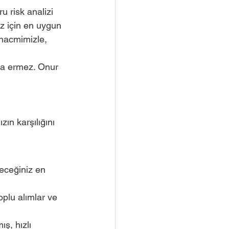
u risk analizi 
ız için en uygun 
 hacmimizle, 
ona ermez. Onur 
zın karşılığını 
leceğiniz en 
plu alımlar ve 
ş, hızlı 