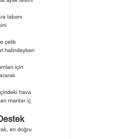
ara tabanı 
ini 
e çelik 
et halindeyken 
mları için 
tararak 
içindeki hava 
lan mantar iç 
Destek
rak, en doğru 