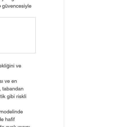
p
 güvencesiyle 
kliğini ve 
sı ve en 
sı, tabandan 
k gibi riskli 
 modelinde 
e hafif 
a ayak ısısını 