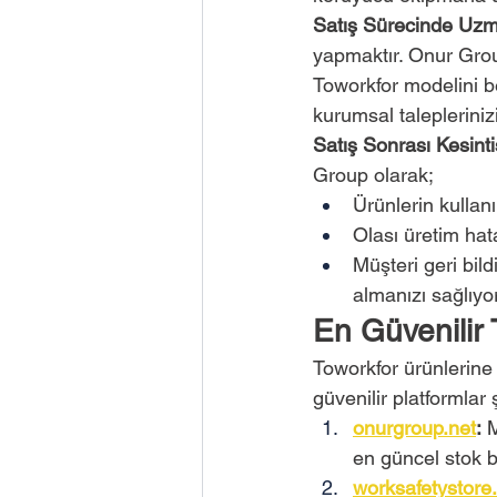
Satış Sürecinde Uzm
yapmaktır. Onur Group
Toworkfor modelini b
kurumsal talepleriniz
Satış Sonrası Kesinti
Group olarak;
Ürünlerin kullan
Olası üretim hata
Müşteri geri bild
almanızı sağlıyo
En Güvenilir 
Toworkfor ürünlerine o
güvenilir platformlar 
onurgroup.net
:
 
en güncel stok b
worksafetystore