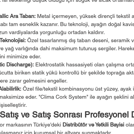
llic Ara Taban:
 Metal içermeyen, yüksek dirençli tekstil 
bı tam esneklik kazanır. Bu teknoloji, ayağın doğal kavis
un vardiyalarda yorgunluğu ortadan kaldırır.
eknolojisi:
 Özel tasarlanmış dış taban deseni, seramik v
ve yağ varlığında dahi maksimum tutunuş sergiler. Harek
ini minimize eder.
ic Discharge):
 Elektrostatik hassasiyeti olan çalışma orta
ücutta biriken statik yükü kontrollü bir şekilde toprağa ak
lere zarar gelmesini engeller.
abilirlik:
 Özel file/tekstil kombinasyonu üst yüzey, ayak 
aksimize eder. "Clima Cork System" ile ayağın şeklini a
iselleştirir.
Satış ve Satış Sonrası Profesyonel 
or markasının Türkiye'deki 
Distribütör ve Yetkili Bayisi
 ola
aşmanız için kurumsal bir altyapı sunmaktadır.