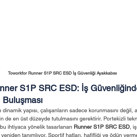
Toworkfor Runner S1P SRC ESD İş Güvenliği Ayakkabısı
nner S1P SRC ESD: İş Güvenliğinde
n Buluşması
 dinamik yapısı, çalışanların sadece korunmasını değil,
in de en üst düzeyde tutulmasını gerektirir. Portekizli tekn
 bu ihtiyaca yönelik tasarlanan 
Runner S1P SRC ESD
, i
yeniden tanımlıyor. Sportif hatları, hafifliği ve ödün ver