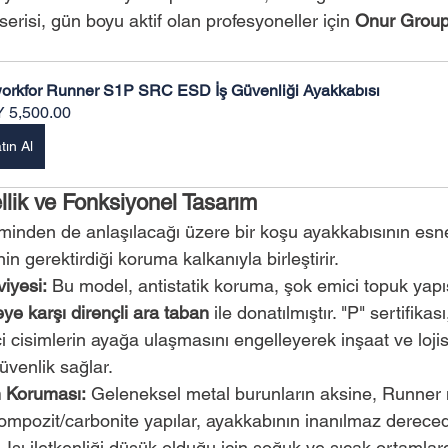
risi, gün boyu aktif olan profesyoneller için 
Onur Grou
orkfor Runner S1P SRC ESD İş Güvenliği Ayakkabısı
 5,500.00
tın Al
ik ve Fonksiyonel Tasarım
minden de anlaşılacağı üzere bir koşu ayakkabısının esne
nin gerektirdiği koruma kalkanıyla birleştirir.
iyesi:
 Bu model, antistatik koruma, şok emici topuk yapı
ye karşı dirençli ara taban
 ile donatılmıştır. "P" sertifika
i cisimlerin ayağa ulaşmasını engelleyerek inşaat ve lojisti
venlik sağlar.
 Koruması:
 Geleneksel metal burunların aksine, Runner
kompozit/carbonite yapılar, ayakkabının inanılmaz dereced
 Isı iletkenliği düşük olduğu için soğuk ve sıcak ortamlard