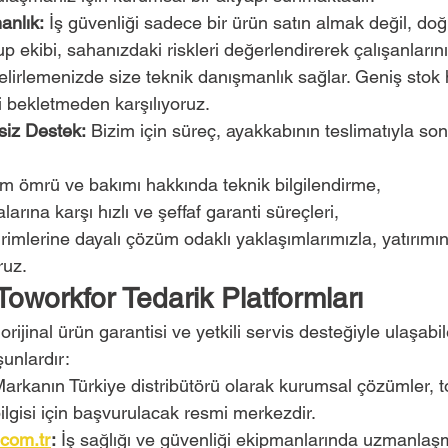
anlık:
 İş güvenliği sadece bir ürün satın almak değil, doğr
 ekibi, sahanızdaki riskleri değerlendirerek çalışanların
elirlemenizde size teknik danışmanlık sağlar. Geniş stok
i bekletmeden karşılıyoruz.
siz Destek:
 Bizim için süreç, ayakkabının teslimatıyla s
ım ömrü ve bakımı hakkında teknik bilgilendirme,
larına karşı hızlı ve şeffaf garanti süreçleri,
irimlerine dayalı çözüm odaklı yaklaşımlarımızla, yatırımını
ruz.
Toworkfor Tedarik Platformları
rijinal ürün garantisi ve yetkili servis desteğiyle ulaşabi
şunlardır:
Markanın Türkiye distribütörü olarak kurumsal çözümler, to
ilgisi için başvurulacak resmi merkezdir.
.com.tr
:
 İş sağlığı ve güvenliği ekipmanlarında uzmanlaşmı