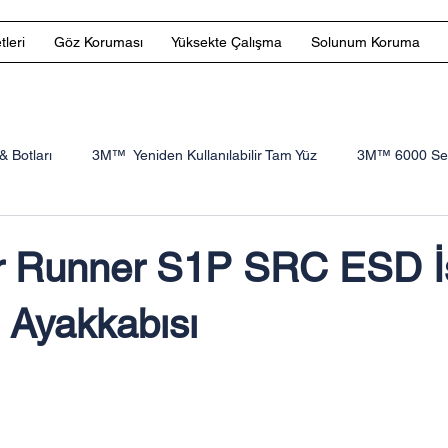
tleri
Göz Koruması
Yüksekte Çalışma
Solunum Koruma
& Botları
3M™ Yeniden Kullanılabilir Tam Yüz
3M™ 6000 Seri
M Yüksekte Çalışma
3M Kartuşlar ve Filtreler
Toworkfor
r Runner S1P SRC ESD İ
 Ayakkabısı