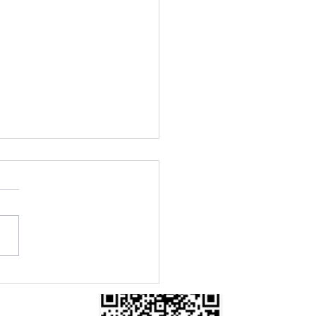
rkfor OHM | SB | SRC |
İş Güvenliği Ayakkabısı