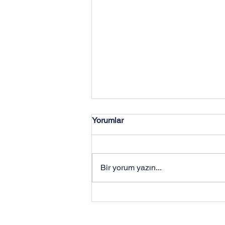
Yorumlar
Bir yorum yazın...
Toworkfor İş Ayakkabılarında
Uzman İş Güvenliği
Hakkımızda
Mağazaları (Online & Fiziki)
Kurumsal