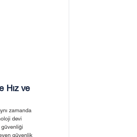
 Hız ve 
 aynı zamanda 
oloji devi 
ş güvenliği 
meyen güvenlik 