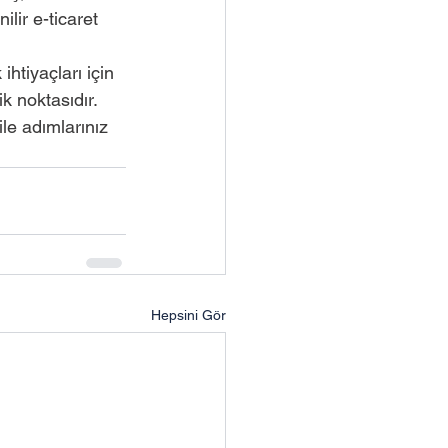
lir e-ticaret 
ihtiyaçları için 
k noktasıdır.
 ile adımlarınız 
Hepsini Gör