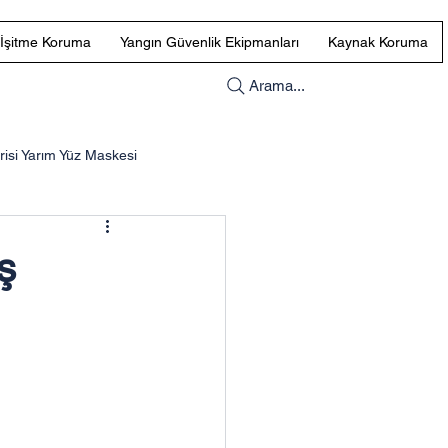
İşitme Koruma
Yangın Güvenlik Ekipmanları
Kaynak Koruma
Arama...
si Yarım Yüz Maskesi
Uvex Göz Koruması
ş