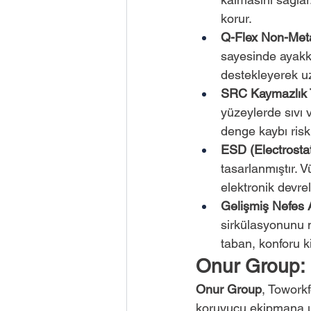
korur.
Q-Flex Non-Meta
sayesinde ayakka
destekleyerek uz
SRC Kaymazlık T
yüzeylerde sıvı 
denge kaybı risk
ESD (Electrostat
tasarlanmıştır. V
elektronik devre
Gelişmiş Nefes Al
sirkülasyonunu m
taban, konforu kiş
Onur Group: 
Onur Group
, Toworkf
koruyucu ekipmana ul