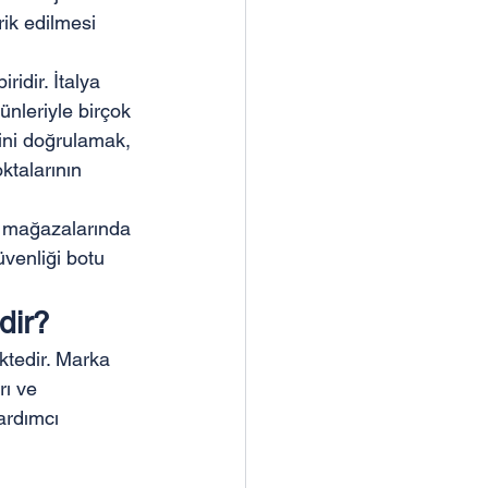
rik edilmesi 
idir. İtalya 
ünleriyle birçok 
ğini doğrulamak, 
ktalarının 
ki mağazalarında 
üvenliği botu 
dir?
ktedir. Marka 
rı ve 
ardımcı 