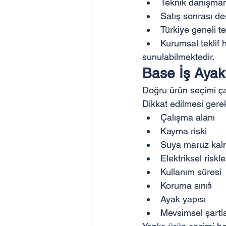
Teknik danışman
Satış sonrası de
Türkiye geneli t
Kurumsal teklif 
sunulabilmektedir.
Base İş Ayak
Doğru ürün seçimi çal
Dikkat edilmesi gere
Çalışma alanı
Kayma riski
Suya maruz ka
Elektriksel riskle
Kullanım süresi
Koruma sınıfı
Ayak yapısı
Mevsimsel şartl