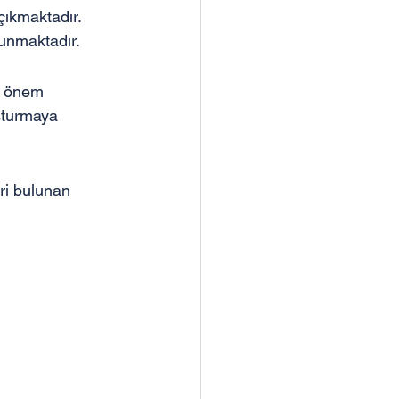
çıkmaktadır. 
unmaktadır.
k önem 
şturmaya 
ri bulunan 