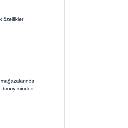
 özellikleri 
ki mağazalarında 
a deneyiminden 