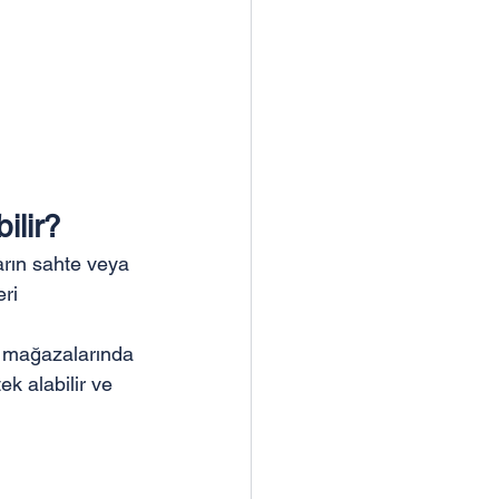
ilir?
arın sahte veya 
ri 
ki mağazalarında 
ek alabilir ve 