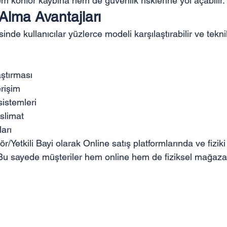
m konfor kaybına hem de güvenlik risklerine yol açabilir.
Alma Avantajları
inde kullanıcılar yüzlerce modeli karşılaştırabilir ve teknik
aştırması
erişim
istemleri
eslimat
arı
r/Yetkili Bayi olarak Online satış platformlarında ve fizi
 Bu sayede müşteriler hem online hem de fiziksel mağaz