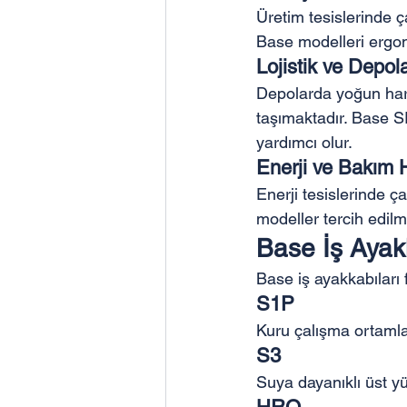
Üretim tesislerinde ç
Base modelleri ergon
Lojistik ve Depo
Depolarda yoğun hare
taşımaktadır. Base S
yardımcı olur.
Enerji ve Bakım 
Enerji tesislerinde ç
modeller tercih edilm
Base İş Ayakk
Base iş ayakkabıları f
S1P
Kuru çalışma ortamla
S3
Suya dayanıklı üst yü