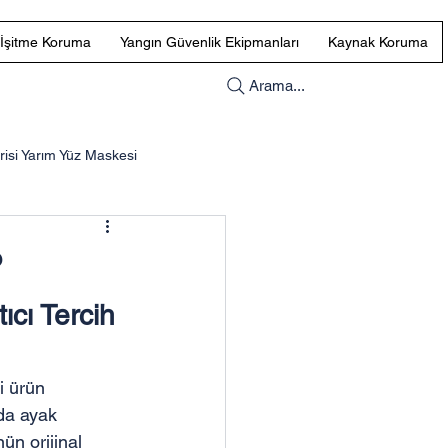
İşitme Koruma
Yangın Güvenlik Ekipmanları
Kaynak Koruma
Arama...
si Yarım Yüz Maskesi
Uvex Göz Koruması
?
ıcı Tercih 
i ürün 
nda ayak 
ün orijinal 