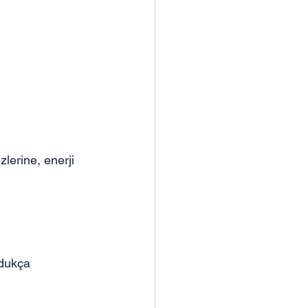
lerine, enerji 
ldukça 