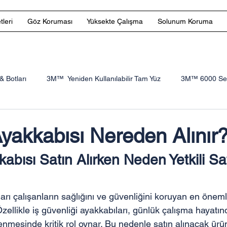
tleri
Göz Koruması
Yüksekte Çalışma
Solunum Koruma
& Botları
3M™ Yeniden Kullanılabilir Tam Yüz
3M™ 6000 Seri
M Yüksekte Çalışma
3M Kartuşlar ve Filtreler
Toworkfor
yakkabısı Nereden Alınır
abısı Satın Alırken Neden Yetkili Sat
arı çalışanların sağlığını ve güvenliğini koruyan en öneml
 Özellikle iş güvenliği ayakkabıları, günlük çalışma hayatı
nmesinde kritik rol oynar. Bu nedenle satın alınacak ürün