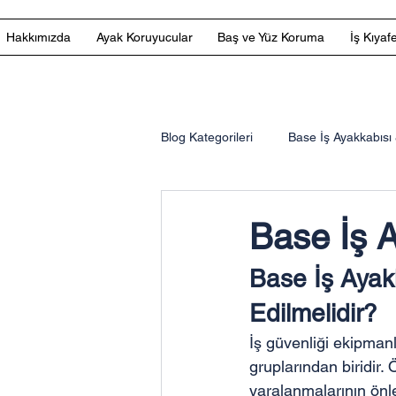
Hakkımızda
Ayak Koruyucular
Baş ve Yüz Koruma
İş Kıyafe
Blog Kategorileri
Base İş Ayakkabısı 
Uvex İş Ayakkabısı & Botları
3
Base İş A
Base İş Ayakk
3M™ Speedglas™
speed
Edilmelidir?
İş güvenliği ekipmanl
gruplarından biridir.
yaralanmalarının önle