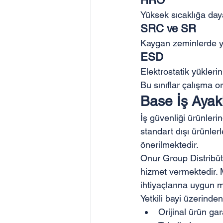
HRO
Yüksek sıcaklığa daya
SRC ve SR
Kaygan zeminlerde y
ESD
Elektrostatik yükleri
Bu sınıflar çalışma o
Base İş Ayak
İş güvenliği ürünleri
standart dışı ürünlerl
önerilmektedir.
Onur Group Distribütö
hizmet vermektedir. Mü
ihtiyaçlarına uygun m
Yetkili bayi üzerinde
Orijinal ürün gar