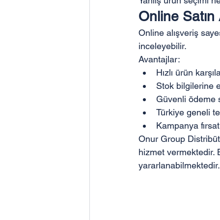
Yanlış ürün seçimi he
Online Satın 
Online alışveriş sayes
inceleyebilir.
Avantajlar:
Hızlı ürün karşıl
Stok bilgilerine 
Güvenli ödeme s
Türkiye geneli t
Kampanya fırsatl
Onur Group Distribütö
hizmet vermektedir.
yararlanabilmektedir.