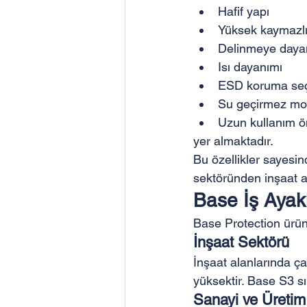
Hafif yapı
Yüksek kaymazlı
Delinmeye dayan
Isı dayanımı
ESD koruma seç
Su geçirmez mo
Uzun kullanım 
yer almaktadır.
Bu özellikler sayesin
sektöründen inşaat al
Base İş Ayakk
Base Protection ürünle
İnşaat Sektörü
İnşaat alanlarında ça
yüksektir. Base S3 sın
Sanayi ve Üretim