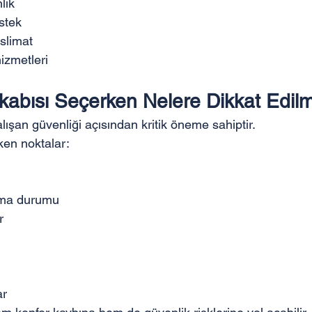
lık
stek
eslimat
hizmetleri
kabısı Seçerken Nelere Dikkat Edilm
ışan güvenliği açısından kritik öneme sahiptir.
ken noktalar:
lma durumu
r
ar